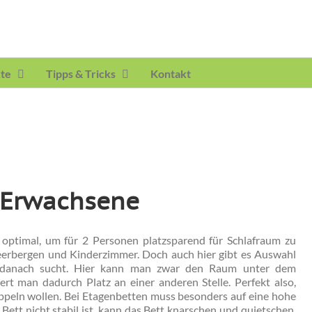
te
Tipps & Tricks
Kontakt
 Erwachsene
 optimal, um für 2 Personen platzsparend für Schlafraum zu
eerbergen und Kinderzimmer. Doch auch hier gibt es Auswahl
 danach sucht. Hier kann man zwar den Raum unter dem
iert man dadurch Platz an einer anderen Stelle. Perfekt also,
ppeln wollen. Bei Etagenbetten muss besonders auf eine hohe
ett nicht stabil ist, kann das Bett knarschen und quietschen,