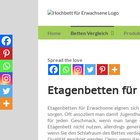
Skip
to
content
Home
Betten Vergleich
Produk
Spread the love
Etagenbetten für
Etagenbetten für Erwachsene eignen sich
sorgen. Oft assoziiert man damit Jugendh
für jeden Geschmack, wenn man lange
Etagenbett nicht nutzen, allerdings gener
wenn Sie den Schlafraum des Bettes verdo
Qualität geachtet werden. Denn, wenn das B