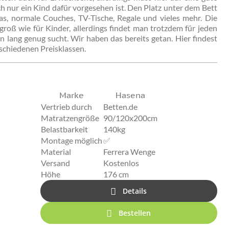
h nur ein Kind dafür vorgesehen ist. Den Platz unter dem Bett
s, normale Couches, TV-Tische, Regale und vieles mehr. Die
groß wie für Kinder, allerdings findet man trotzdem für jeden
ang genug sucht. Wir haben das bereits getan. Hier findest
schiedenen Preisklassen.
Marke
Hasena
Vertrieb durch
Betten.de
Matratzengröße
90/120x200cm
Belastbarkeit
140kg
Montage möglich
✅
Material
Ferrera Wenge
Versand
Kostenlos
Höhe
176 cm
Details
Bestellen