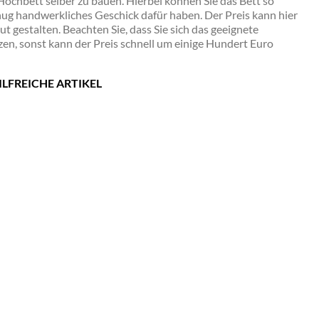
Hochbett selber zu bauen. Hierbei können Sie das Bett so
enug handwerkliches Geschick dafür haben. Der Preis kann hier
ut gestalten. Beachten Sie, dass Sie sich das geeignete
en, sonst kann der Preis schnell um einige Hundert Euro
ILFREICHE ARTIKEL