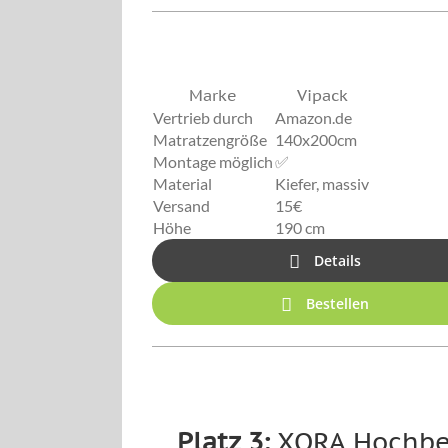
Marke
Vipack
Vertrieb durch
Amazon.de
Matratzengröße
140x200cm
Montage möglich
✅
Material
Kiefer, massiv
Versand
15€
Höhe
190 cm
Details
Bestellen
Platz 3:
XORA Hochbe