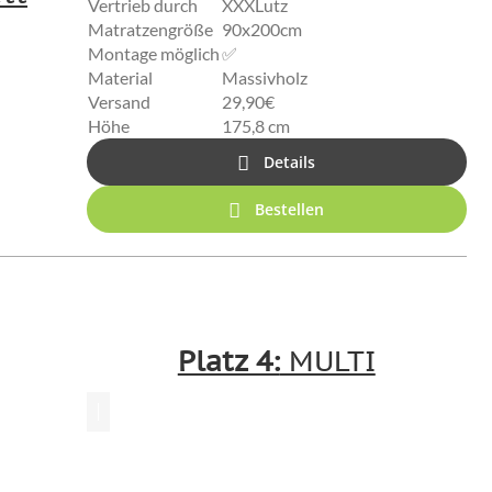
Vertrieb durch
XXXLutz
Matratzengröße
90x200cm
Montage möglich
✅
Material
Massivholz
Versand
29,90€
Höhe
175,8 cm
Details
Bestellen
Platz 4:
MULTI